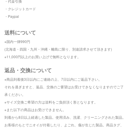
・代金引換
・クレジットカード
・Paypal
送料について
※国内一律990円
(北海道・四国・九州・沖縄・離島に
限り、別途請求させて頂きます)
※11,000円以上のお買い上げで
無料となります。
返品・交換について
※商品到着後3日以内にご連絡の上、
7日以内にご返品下さい。
それを過ぎますと、
返品、交換の
ご要望はお受けできなくなりますので
ご了
承ください。
※サイズ交換ご希望の方は送料をご負担頂く形となります。
※また以下の商品はお受けできません。
到着から8日以上経過した製品。
使用済み、洗濯、クリーニングされた製品。
お客様のもとでニオイが付着したり、よごれ、傷が生じた製品。
商品タグ、