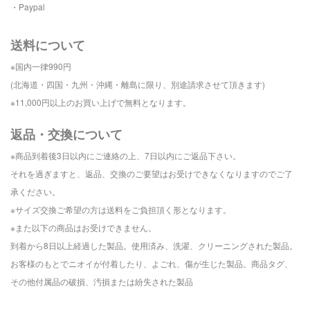
・Paypal
送料について
※国内一律990円
(北海道・四国・九州・沖縄・離島に
限り、別途請求させて頂きます)
※11,000円以上のお買い上げで
無料となります。
返品・交換について
※商品到着後3日以内にご連絡の上、
7日以内にご返品下さい。
それを過ぎますと、
返品、交換の
ご要望はお受けできなくなりますので
ご了
承ください。
※サイズ交換ご希望の方は送料をご負担頂く形となります。
※また以下の商品はお受けできません。
到着から8日以上経過した製品。
使用済み、洗濯、クリーニングされた製品。
お客様のもとでニオイが付着したり、よごれ、傷が生じた製品。
商品タグ、
その他付属品の破損、汚損または紛失された製品